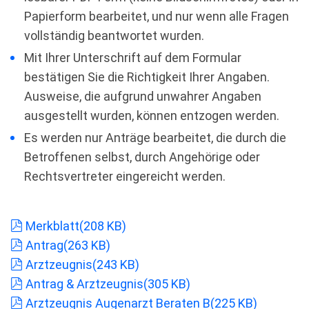
Papierform bearbeitet, und nur wenn alle Fragen
vollständig beantwortet wurden.
Mit Ihrer Unterschrift auf dem Formular
bestätigen Sie die Richtigkeit Ihrer Angaben.
Ausweise, die aufgrund unwahrer Angaben
ausgestellt wurden, können entzogen werden.
Es werden nur Anträge bearbeitet, die durch die
Betroffenen selbst, durch Angehörige oder
Rechtsvertreter eingereicht werden.
pdf
Merkblatt
(
208 KB
)
pdf
Antrag
(
263 KB
)
pdf
Arztzeugnis
(
243 KB
)
pdf
Antrag & Arztzeugnis
(
305 KB
)
pdf
Arztzeugnis Augenarzt Beraten B
(
225 KB
)