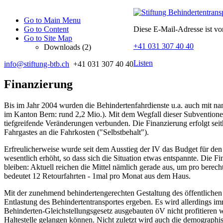
Go to Main Menu
Go to Content
Diese E-Mail-Adresse ist vo
Go to Site Map
+41 031 307 40 40
Downloads (2)
Listen
info@stiftung-btb.ch
+41 031 307 40 40
Finanzierung
Bis im Jahr 2004 wurden die Behindertenfahrdienste u.a. auch mit nam
im Kanton Bern: rund 2,2 Mio.). Mit dem Wegfall dieser Subvention
tiefgreifende Veränderungen verbunden. Die Finanzierung erfolgt sei
Fahrgastes an die Fahrkosten ("Selbstbehalt").
Erfreulicherweise wurde seit dem Ausstieg der IV das Budget für de
wesentlich erhöht, so dass sich die Situation etwas entspannte. Die F
bleiben: Aktuell reichen die Mittel nämlich gerade aus, um pro berech
bedeutet 12 Retourfahrten - 1mal pro Monat aus dem Haus.
Mit der zunehmend behindertengerechten Gestaltung des öffentlichen V
Entlastung des Behindertentransportes ergeben. Es wird allerdings 
Behinderten-Gleichstellungsgesetz ausgebauten öV nicht profitieren we
Haltestelle gelangen können. Nicht zuletzt wird auch die demograp