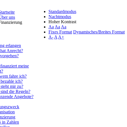
Standardmodus
Startseite
Nachtmodus
Über uns
Hoher Kontrast
Finanzierung
Aa
Aa
Aa
Fixes Format
Dynamisches/Breites Format
A-
A
A+
ng erlangen
hat Anrecht?
 vorgehen?
ﬁnanziert meine
t?
wem fahre ich?
bezahle ich?
steht mir zu?
sind die Regeln?
änzende Angebote?
tungszweck
nisation
nzierung
 in Zahlen