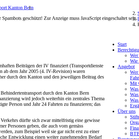
r Spambots geschützt! Zur Anzeige muss JavaScript eingeschaltet sein.
Start
Berechtigu
Wer 
Wie
haften Beiträgen der IV finanziert (Transportdienste
Angebot
en ab dem Jahr 2005 (4. IV-Revision) waren
Wer 
ther durch den Kanton und den jeweiligen Beitrag des
Fahr
Mit 
Was 
n Behindertentransport durch den Kanton Bern
Was 
inanzierung wird jedoch weiterhin ein zentrales Thema
Was 
tigte Person und Jahr 24 Fahrten zu finanzieren; das
Erg
Über uns
Stif
erkehrs dürfte sich zwar mittelfristig eine gewisse
Orga
immer Personen geben, die auch vom gemäss
Fina
rden, zum Beispiel weil sie gar nicht erst zu einer
BTB
hische Entwicklung einen weiter zunehmenden Bedarf