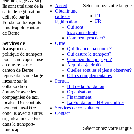
retraite («âge AVS»).
Acceil
Sélectionnez votre langue
Ils sont titulaires de la
Obtenir une
carte de légitimation
DE
carte de
délivrée par la
FR
légitimation
Fondation transports-
Qui sont
handicap du canton
les ayants droit?
de Berne.
Comment procéder?
Services de
Offre
transport:
la
Qui finance ma course?
politique de transport
Qui assure le transport?
pour handicapés mise
Combien dois-je payer?
en œuvre par le
À quoi ai-je droit?
canton de Berne
Quelles sont les règles à observer?
repose dans une large
Offres complémentaires
mesure sur la
Portrait
collaboration
But de la Fondation
éprouvée avec les
Organisation
compagnies de taxi
Financement
locales. Des contrats
La Fondation THB en chiffres
peuvent aussi être
Services de consultation
conclus avec d’autres
Contact
organisations actives
dans le transport-
Sélectionnez votre langue
handicap.