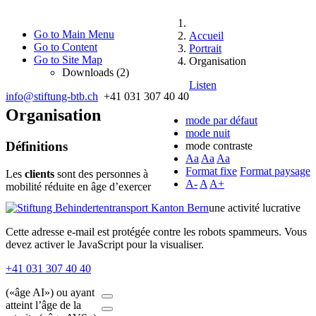
Go to Main Menu
Accueil
Go to Content
Portrait
Go to Site Map
Organisation
Downloads (2)
Listen
info@stiftung-btb.ch
+41 031 307 40 40
Organisation
mode par défaut
mode nuit
Définitions
mode contraste
Aa
Aa
Aa
Format fixe
Format paysage
Les
clients
sont des personnes à
A-
A
A+
mobilité réduite en âge d’exercer
une activité lucrative
Cette adresse e-mail est protégée contre les robots spammeurs. Vous
devez activer le JavaScript pour la visualiser.
+41 031 307 40 40
(«âge AI») ou ayant
atteint l’âge de la