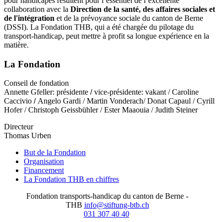
pour handicapés résultent pour l’essentiel de l’excellente
collaboration avec la
Direction de la santé, des affaires sociales et
de l'intégration
et de la prévoyance sociale du canton de Berne
(DSSI). La Fondation THB, qui a été chargée du pilotage du
transport-handicap, peut mettre à profit sa longue expérience en la
matière.
La Fondation
Conseil de fondation
Annette Gfeller: présidente
vice-présidente: vakant / Caroline
/
Caccivio
Angelo Gardi / Martin Vonderach
/ Donat Capaul / Cyrill
/
Hofer / Christoph Geissbühler / Ester Maaouia / Judith Steiner
Directeur
Thomas Urben
But de la Fondation
Organisation
Financement
La Fondation THB en chiffres
Fondation transports-handicap du canton de Berne -
THB
info@stiftung-btb.ch
031 307 40 40