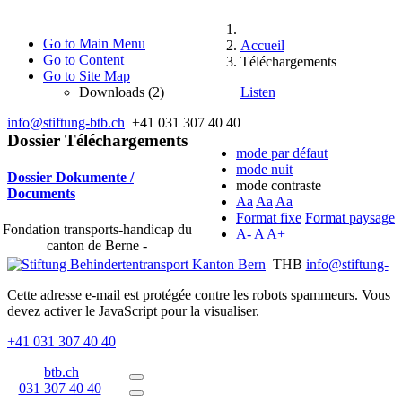
Go to Main Menu
Accueil
Go to Content
Téléchargements
Go to Site Map
Downloads (2)
Listen
info@stiftung-btb.ch
+41 031 307 40 40
Dossier
Téléchargements
mode par défaut
mode nuit
Dossier
Dokumente /
mode contraste
Documents
Aa
Aa
Aa
Format fixe
Format paysage
Fondation transports-handicap du
A-
A
A+
canton de Berne -
THB
info@stiftung-
Cette adresse e-mail est protégée contre les robots spammeurs. Vous
devez activer le JavaScript pour la visualiser.
+41 031 307 40 40
btb.ch
031 307 40 40