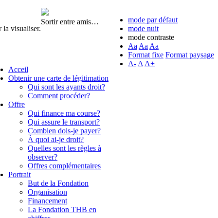
mode par défaut
Sortir entre amis…
la visualiser.
mode nuit
mode contraste
Aa
Aa
Aa
Format fixe
Format paysage
A-
A
A+
Acceil
Obtenir une carte de légitimation
Qui sont les ayants droit?
Comment procéder?
Offre
Qui finance ma course?
Qui assure le transport?
Combien dois-je payer?
À quoi ai-je droit?
Quelles sont les règles à
observer?
Offres complémentaires
Portrait
But de la Fondation
Organisation
Financement
La Fondation THB en