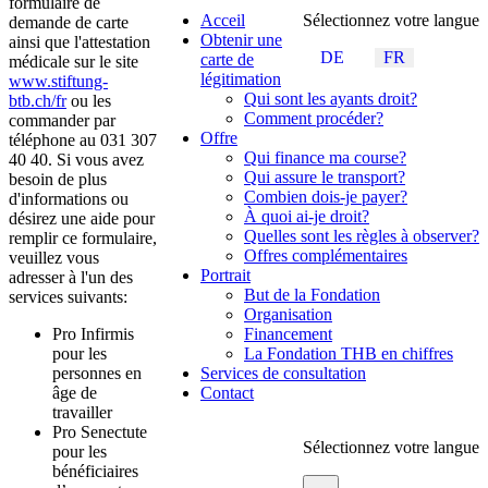
formulaire de
Acceil
Sélectionnez votre langue
demande de carte
Obtenir une
ainsi que l'attestation
DE
FR
carte de
médicale sur le site
légitimation
www.stiftung-
Qui sont les ayants droit?
btb.ch/fr
ou les
Comment procéder?
commander par
Offre
téléphone au 031 307
Qui finance ma course?
40 40. Si vous avez
Qui assure le transport?
besoin de plus
Combien dois-je payer?
d'informations ou
À quoi ai-je droit?
désirez une aide pour
Quelles sont les règles à observer?
remplir ce formulaire,
Offres complémentaires
veuillez vous
Portrait
adresser à l'un des
But de la Fondation
services suivants:
Organisation
Pro Infirmis
Financement
pour les
La Fondation THB en chiffres
personnes en
Services de consultation
âge de
Contact
travailler
Pro Senectute
Sélectionnez votre langue
pour les
bénéficiaires