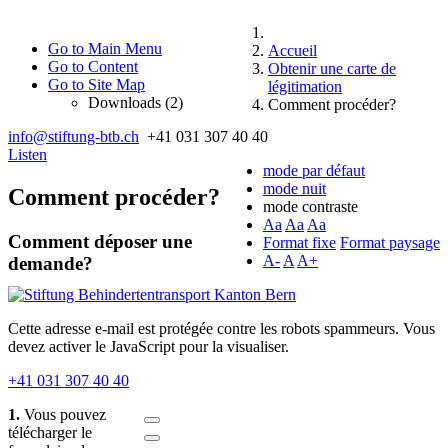
Go to Main Menu
Accueil
Go to Content
Obtenir une carte de
Go to Site Map
légitimation
Downloads (2)
Comment procéder?
info@stiftung-btb.ch
+41 031 307 40 40
Listen
mode par défaut
mode nuit
Comment procéder?
mode contraste
Aa
Aa
Aa
Comment déposer une
Format fixe
Format paysage
A-
A
A+
demande?
Cette adresse e-mail est protégée contre les robots spammeurs. Vous
devez activer le JavaScript pour la visualiser.
+41 031 307 40 40
1.
Vous pouvez
télécharger le