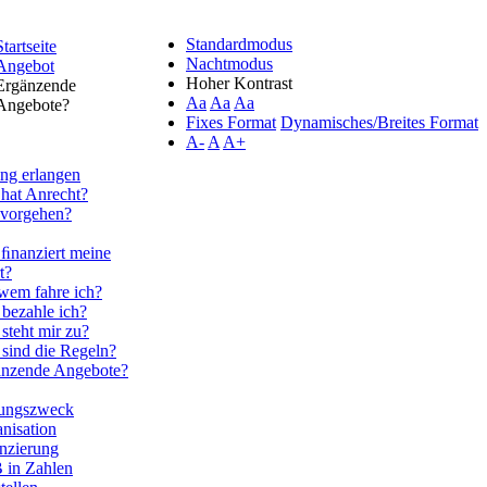
Standardmodus
Startseite
Nachtmodus
Angebot
Hoher Kontrast
Ergänzende
Aa
Aa
Aa
Angebote?
Fixes Format
Dynamisches/Breites Format
A-
A
A+
ng erlangen
hat Anrecht?
 vorgehen?
ﬁnanziert meine
t?
wem fahre ich?
bezahle ich?
steht mir zu?
sind die Regeln?
änzende Angebote?
tungszweck
nisation
nzierung
 in Zahlen