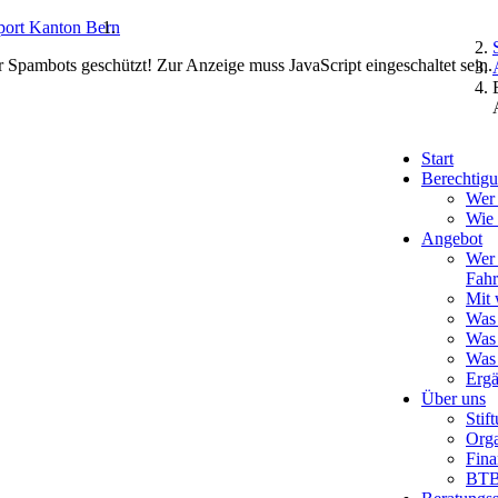
r Spambots geschützt! Zur Anzeige muss JavaScript eingeschaltet sein.
Start
Berechtigu
Wer 
Wie
Angebot
Wer 
Fahr
Mit 
Was 
Was 
Was 
Erg
Über uns
Stif
Orga
Fina
BTB