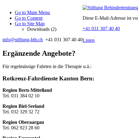
Go to Main Menu
Go to Content
Diese E-Mail-Adresse ist vo
Go to Site Map
+41 031 307 40 40
Downloads (2)
info@stiftung-btb.ch
+41 031 307 40 40
Listen
Ergänzende Angebote?
Für regelmässige Fahrten in die Therapie u.ä.:
Rotkreuz-Fahrdienste Kanton Bern:
Region Bern-Mittelland
Tel. 031 384 02 10
Region Biel-Seeland
Tel. 032 329 32 72
Region Oberaargau
Tel. 062 923 28 60