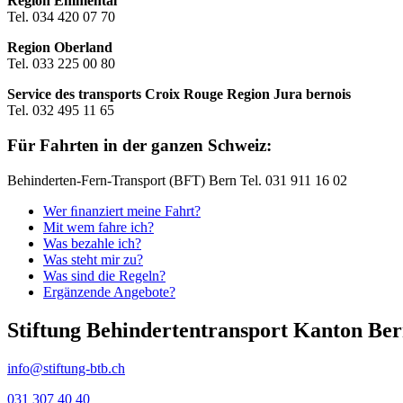
Region Emmental
Tel. 034 420 07 70
Region Oberland
Tel. 033 225 00 80
Service des transports Croix Rouge Region Jura bernois
Tel. 032 495 11 65
Für Fahrten in der ganzen Schweiz:
Behinderten-Fern-Transport (BFT) Bern Tel. 031 911 16 02
Wer ﬁnanziert meine Fahrt?
Mit wem fahre ich?
Was bezahle ich?
Was steht mir zu?
Was sind die Regeln?
Ergänzende Angebote?
Stiftung Behindertentransport Kanton Be
info@stiftung-btb.ch
031 307 40 40