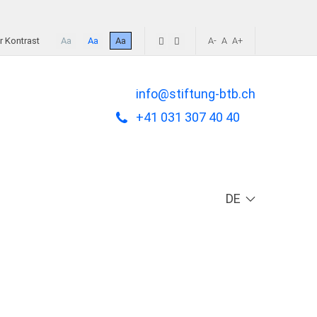
 Kontrast
Aa
Aa
Aa
A-
A
A+
info@stiftung-btb.ch
+41 031 307 40 40
DE
Sprache auswä