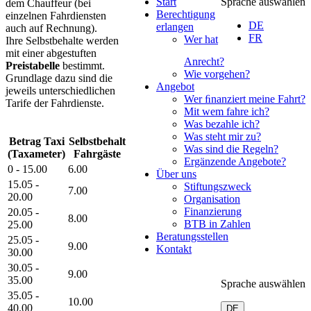
Start
Sprache auswählen
dem Chauffeur (bei
Berechtigung
einzelnen Fahrdiensten
DE
erlangen
auch auf Rechnung).
FR
Wer hat
Ihre Selbstbehalte werden
mit einer abgestuften
Anrecht?
Preistabelle
bestimmt.
Wie vorgehen?
Grundlage dazu sind die
Angebot
jeweils unterschiedlichen
Wer ﬁnanziert meine Fahrt?
Tarife der Fahrdienste.
Mit wem fahre ich?
Was bezahle ich?
Was steht mir zu?
Betrag Taxi
Selbstbehalt
Was sind die Regeln?
(Taxameter)
Fahrgäste
Ergänzende Angebote?
0 - 15.00
6.00
Über uns
15.05 -
Stiftungszweck
7.00
20.00
Organisation
Finanzierung
20.05 -
8.00
BTB in Zahlen
25.00
Beratungsstellen
25.05 -
9.00
Kontakt
30.00
30.05 -
9.00
35.00
Sprache auswählen
35.05 -
10.00
40.00
DE