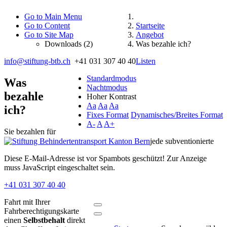
Go to Main Menu
Go to Content
Startseite
Go to Site Map
Angebot
Downloads (2)
Was bezahle ich?
info@stiftung-btb.ch
+41 031 307 40 40
Listen
Standardmodus
Was
Nachtmodus
bezahle
Hoher Kontrast
Aa
Aa
Aa
ich?
Fixes Format
Dynamisches/Breites Format
A-
A
A+
Sie bezahlen für
jede subventionierte
Diese E-Mail-Adresse ist vor Spambots geschützt! Zur Anzeige
muss JavaScript eingeschaltet sein.
+41 031 307 40 40
Fahrt mit Ihrer
Fahrberechtigungskarte
einen
Selbstbehalt
direkt