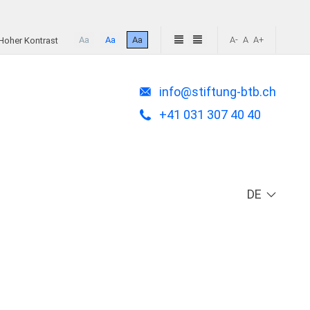
Aa
Aa
Aa
A-
A
A+
Hoher Kontrast
info@stiftung-btb.ch
+41 031 307 40 40
DE
Sprache a