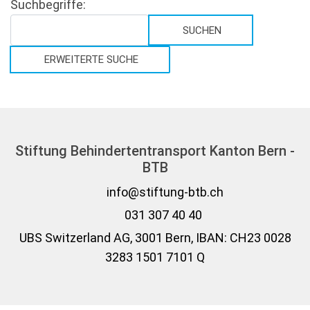
Suchformular
Suchbegriffe:
SUCHEN
Type 2 or more characters for results.
ERWEITERTE SUCHE
Stiftung Behindertentransport Kanton Bern -
BTB
info@stiftung-btb.ch
031 307 40 40
UBS Switzerland AG, 3001 Bern, IBAN: CH23 0028
3283 1501 7101 Q