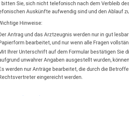
 bitten Sie, sich nicht telefonisch nach dem Verbleib d
efonischen Auskünfte aufwendig sind und den Ablauf zu
Wichtige Hinweise:
Der Antrag und das Arztzeugnis werden nur in gut lesbar
Papierform bearbeitet, und nur wenn alle Fragen vollstä
Mit Ihrer Unterschrift auf dem Formular bestätigen Sie d
aufgrund unwahrer Angaben ausgestellt wurden, könne
Es werden nur Anträge bearbeitet, die durch die Betroff
Rechtsvertreter eingereicht werden.
pdf
Merkblatt
(
208 KB
)
pdf
Antrag
(
263 KB
)
pdf
Arztzeugnis
(
243 KB
)
pdf
Antrag & Arztzeugnis
(
305 KB
)