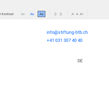
 Kontrast
Aa
Aa
Aa
A-
A
A+
info@stiftung-btb.ch
+41 031 307 40 40
DE
Sprache auswä