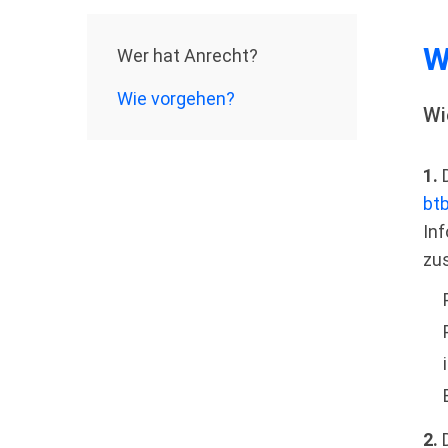
W
Wer hat Anrecht?
Wie vorgehen?
Wi
1.
D
bt
In
zu
2.
D