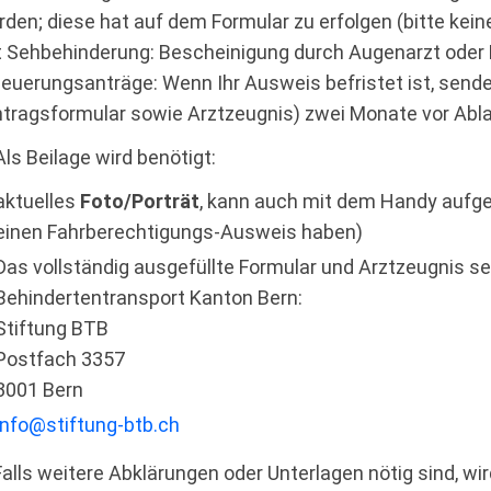
den; diese hat auf dem Formular zu erfolgen (bitte kei
t Sehbehinderung: Bescheinigung durch Augenarzt oder B
neuerungsanträge: Wenn Ihr Ausweis befristet ist, send
ntragsformular sowie Arztzeugnis) zwei Monate vor Abla
ls Beilage wird benötigt:
aktuelles
Foto/Porträt
, kann auch mit dem Handy au
einen Fahrberechtigungs-Ausweis haben)
Das vollständig ausgefüllte Formular und Arztzeugnis se
Behindertentransport Kanton Bern:
Stiftung BTB
Postfach 3357
3001 Bern
info@stiftung-btb.ch
Falls weitere Abklärungen oder Unterlagen nötig sind, wi