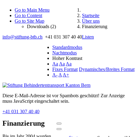
Go to Main Menu
Go to Content
Startseite
Go to Site Map
Über uns
Downloads (2)
Finanzierung
info@stiftung-btb.ch
+41 031 307 40 40
Listen
Standardmodus
Nachtmodus
Hoher Kontrast
Aa
Aa
Aa
Fixes Format
Dynamisches/Breites Format
A-
A
A+
Diese E-Mail-Adresse ist vor Spambots geschützt! Zur Anzeige
muss JavaScript eingeschaltet sein.
+41 031 307 40 40
Finanzierung
Bis im Jahr 2004 wurden