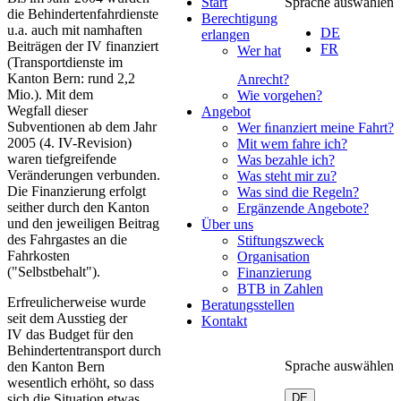
Start
Sprache auswählen
die Behindertenfahrdienste
Berechtigung
u.a. auch mit namhaften
DE
erlangen
Beiträgen der IV finanziert
FR
Wer hat
(Transportdienste im
Kanton Bern: rund 2,2
Anrecht?
Mio.). Mit dem
Wie vorgehen?
Wegfall dieser
Angebot
Subventionen ab dem Jahr
Wer ﬁnanziert meine Fahrt?
2005 (4. IV-Revision)
Mit wem fahre ich?
waren tiefgreifende
Was bezahle ich?
Veränderungen verbunden.
Was steht mir zu?
Die Finanzierung erfolgt
Was sind die Regeln?
seither durch den Kanton
Ergänzende Angebote?
und den jeweiligen Beitrag
Über uns
des Fahrgastes an die
Stiftungszweck
Fahrkosten
Organisation
("Selbstbehalt").
Finanzierung
BTB in Zahlen
Erfreulicherweise wurde
Beratungsstellen
seit dem Ausstieg der
Kontakt
IV das Budget für den
Behindertentransport durch
Sprache auswählen
den Kanton Bern
wesentlich erhöht, so dass
sich die Situation etwas
DE